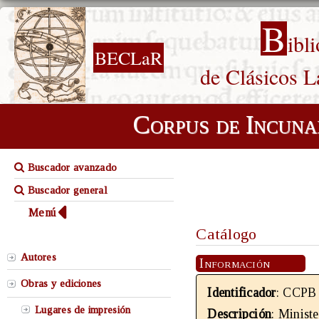
B
ibl
BECLaR
de Clásicos L
Corpus de Incuna
Buscador avanzado
Buscador general
Menú
Catálogo
Autores
Información
Obras y ediciones
Identificador
: CCPB
Lugares de impresión
Descripción
: Minist