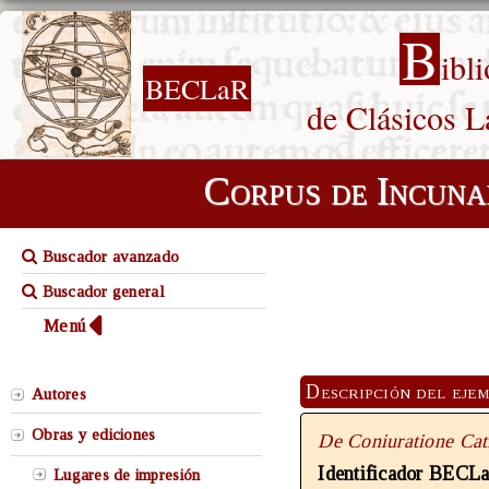
B
ibl
BECLaR
de Clásicos L
Corpus de Incuna
Buscador avanzado
Buscador general
Menú
Descripción del eje
Autores
Obras y ediciones
De Coniuratione Cat
Identificador BECL
Lugares de impresión