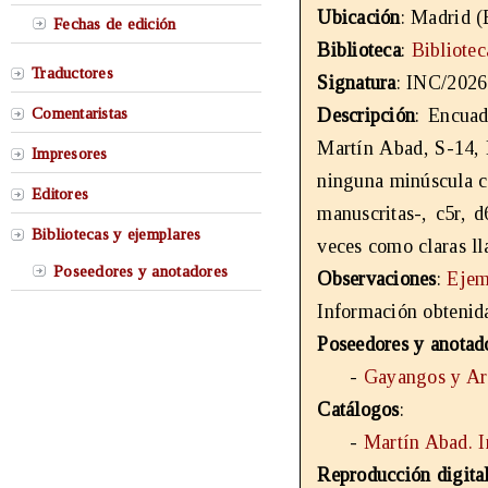
Ubicación
: Madrid (
Fechas de edición
Biblioteca
:
Bibliote
Traductores
Signatura
: INC/2026
Comentaristas
Descripción
: Encuad
Martín Abad, S-14, I
Impresores
ninguna minúscula co
Editores
manuscritas-, c5r, 
Bibliotecas y ejemplares
veces como claras ll
Poseedores y anotadores
Observaciones
:
Ejem
Información obtenida
Poseedores y anotad
-
Gayangos y Arc
Catálogos
:
-
Martín Abad. 
Reproducción digita