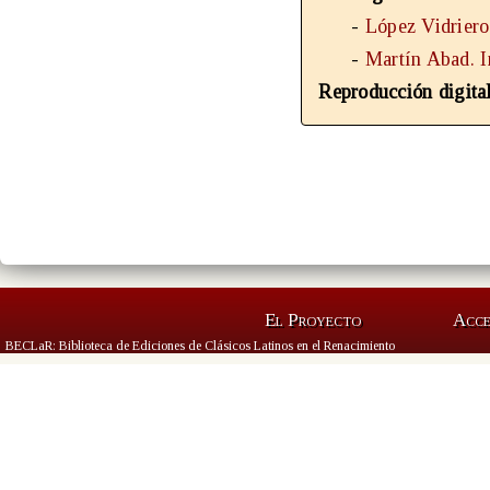
-
López Vidriero
-
Martín Abad. 
Reproducción digita
El Proyecto
Acc
BECLaR: Biblioteca de Ediciones de Clásicos Latinos en el Renacimiento