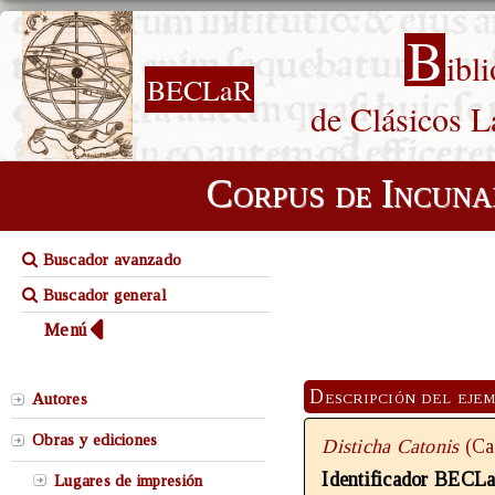
B
ibl
BECLaR
de Clásicos L
Corpus de Incuna
Buscador avanzado
Buscador general
Menú
Descripción del eje
Autores
Obras y ediciones
Disticha Catonis
(Cat
Identificador BECL
Lugares de impresión