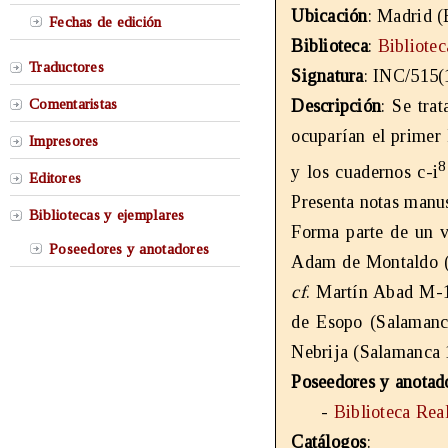
Ubicación
: Madrid (
Fechas de edición
Biblioteca
:
Bibliote
Traductores
Signatura
: INC/515(
Comentaristas
Descripción
: Se tra
ocuparían el primer 
Impresores
8
y los cuadernos c-i
Editores
Presenta notas manus
Bibliotecas y ejemplares
Forma parte de un v
Poseedores y anotadores
Adam de Montaldo (
cf
. Martín Abad M-
de Esopo (Salamanc
Nebrija (Salamanca
Poseedores y anotad
-
Biblioteca Rea
Catálogos
: