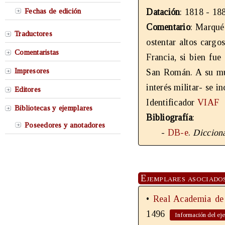
Fechas de edición
Datación
: 1818 - 18
Comentario
: Marqué
Traductores
ostentar altos cargo
Comentaristas
Francia, si bien fu
Impresores
San Román. A su mue
interés militar- se i
Editores
Identificador
VIAF
Bibliotecas y ejemplares
Bibliografía
:
Poseedores y anotadores
-
DB-e
.
Dicciona
Ejemplares asociado
•
Real Academia de 
1496