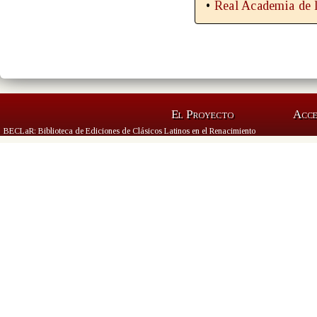
•
Real Academia de l
El Proyecto
Acc
BECLaR: Biblioteca de Ediciones de Clásicos Latinos en el Renacimiento