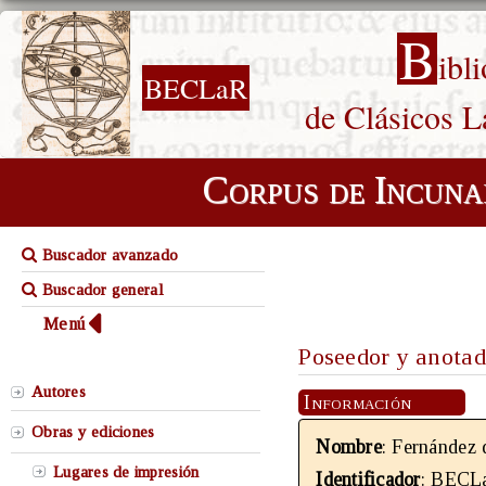
B
ibl
BECLaR
de Clásicos L
Corpus de Incuna
Buscador avanzado
Buscador general
Menú
Poseedor y anotad
Autores
Información
Obras y ediciones
Nombre
: Fernández
Lugares de impresión
Identificador
: BECL