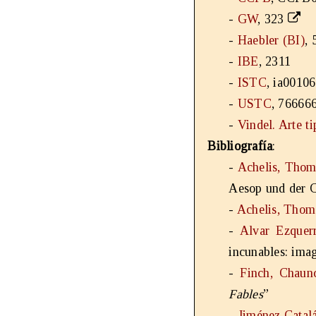
-
GW
, 323
-
Haebler (BI)
, 
-
IBE
, 2311
-
ISTC
, ia0010
-
USTC
, 76666
-
Vindel. Arte t
Bibliografía
:
-
Achelis, Thom
Aesop und der C
-
Achelis, Thom
-
Alvar Ezquerr
incunables: ima
-
Finch, Chaun
Fables
”
-
Jiménez Catal