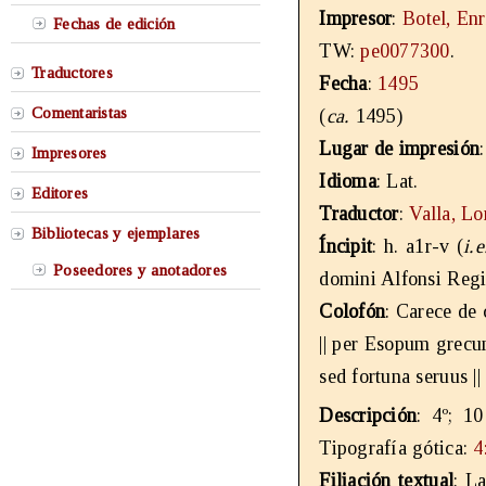
Impresor
:
Botel, En
Fechas de edición
TW:
pe0077300
.
Traductores
Fecha
:
1495
Comentaristas
(
ca.
1495)
Lugar de impresión
Impresores
Idioma
: Lat.
Editores
Traductor
:
Valla, Lo
Bibliotecas y ejemplares
Íncipit
: h. a1r-v (
i.e
Poseedores y anotadores
domini Alfonsi Regi
Colofón
: Carece de 
|| per Esopum grecum
sed fortuna seruus || 
Descripción
: 4º; 10
Tipografía gótica:
4
Filiación textual
: L