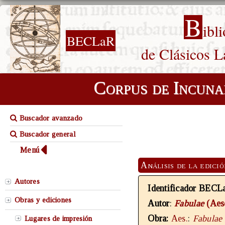
B
ibl
BECLaR
de Clásicos L
Corpus de Incuna
Buscador avanzado
Buscador general
Menú
Análisis de la edici
Autores
Identificador BECL
Obras y ediciones
Autor
:
Fabulae
(Aes
Obra:
Aes.
:
Fabulae
Lugares de impresión