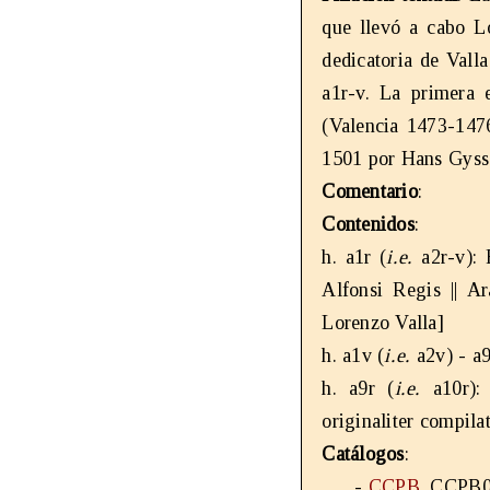
que llevó a cabo L
dedicatoria de Vall
a1r-v. La primera 
(Valencia 1473-147
1501 por Hans Gyss
Comentario
:
Contenidos
:
h. a1r (
i.e.
a2r-v): F
Alfonsi Regis || A
Lorenzo Valla]
h. a1v (
i.e.
a2v) - a9
h. a9r (
i.e.
a10r):
originaliter compilat
Catálogos
:
-
CCPB
, CCPB