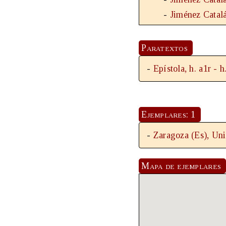
-
Jiménez Catal
Paratextos
-
Epístola, h. a1r - h
Ejemplares: 1
-
Zaragoza (Es), Uni
Mapa de ejemplares