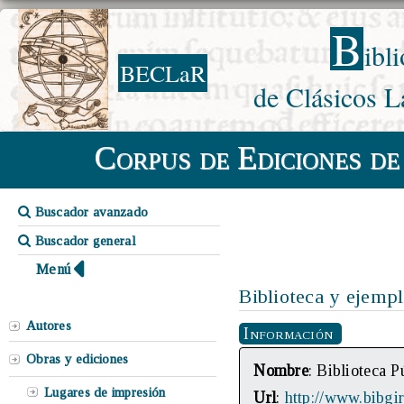
B
ibl
BECLaR
de Clásicos L
Corpus de Ediciones de
Buscador avanzado
Buscador general
Menú
Biblioteca y ejempl
Autores
Información
Obras y ediciones
Nombre
: Biblioteca 
Lugares de impresión
Url
:
http://www.bibgir