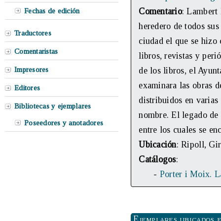
Comentario
: Lambert 
Fechas de edición
heredero de todos sus
Traductores
ciudad el que se hizo
Comentaristas
libros, revistas y per
Impresores
de los libros, el Ayun
examinara las obras d
Editores
distribuidos en varias
Bibliotecas y ejemplares
nombre. El legado de 
Poseedores y anotadores
entre los cuales se e
Ubicación
: Ripoll, Gi
Catálogos
:
-
Porter i Moix. 
Ejemplares ubicados e