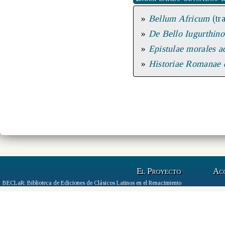
»
Bellum Africum
(tr
»
De Bello Iugurthin
»
Epistulae morales 
»
Historiae Romanae
El Proyecto
Ac
BECLaR: Biblioteca de Ediciones de Clásicos Latinos en el Renacimiento