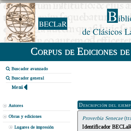
B
ibl
BECLaR
de Clásicos L
Corpus de Ediciones de
Buscador avanzado
Buscador general
Menú
Descripción del ejem
Autores
Obras y ediciones
Proverbia Senecae
(tr
Identificador BECLa
Lugares de impresión