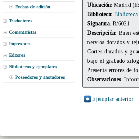
Ubicación
: Madrid (E
Fechas de edición
Biblioteca
:
Biblioteca
Traductores
Signatura
: R/6031
Comentaristas
Descripción
: Buen es
nervios dorados y tej
Impresores
Cortes dorados y guar
Editores
bajo el grabado xilog
Bibliotecas y ejemplares
Presenta errores de f
Poseedores y anotadores
Observaciones
: Infor
Ejemplar anterior