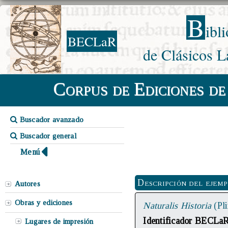
B
ibl
BECLaR
de Clásicos L
Corpus de Ediciones de
Buscador avanzado
Buscador general
Menú
Descripción del ejem
Autores
Obras y ediciones
Naturalis Historia
(Pli
Identificador BECLa
Lugares de impresión