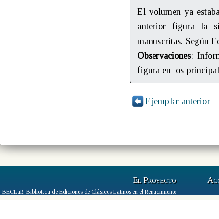
El volumen ya estaba
anterior figura la 
manuscritas. Según Fe
Observaciones
: Infor
figura en los principa
Ejemplar anterior
El Proyecto
Ac
BECLaR: Biblioteca de Ediciones de Clásicos Latinos en el Renacimiento