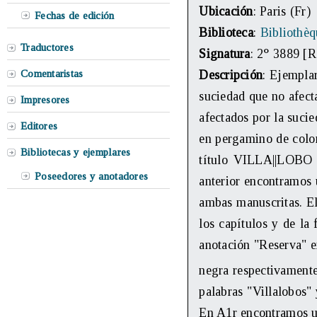
Ubicación
: Paris (Fr)
Fechas de edición
Biblioteca
:
Bibliothè
Traductores
Signatura
: 2° 3889 [R
Comentaristas
Descripción
: Ejempla
suciedad que no afecta
Impresores
afectados por la suci
Editores
en pergamino de color
Bibliotecas y ejemplares
título VILLA||LOBO |
Poseedores y anotadores
anterior encontramos 
ambas manuscritas. El
los capítulos y de la 
anotación "Reserva" en
negra respectivamente
palabras "Villalobos" 
En A1r encontramos u