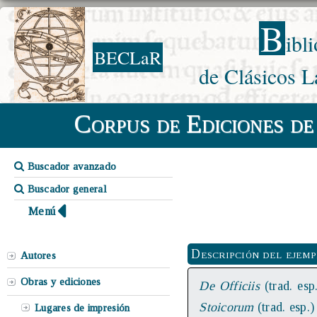
B
ibl
BECLaR
de Clásicos L
Corpus de Ediciones de
Buscador avanzado
Buscador general
Menú
Descripción del ejem
Autores
Obras y ediciones
De Officiis
(trad. esp
Stoicorum
(trad. esp.)
Lugares de impresión