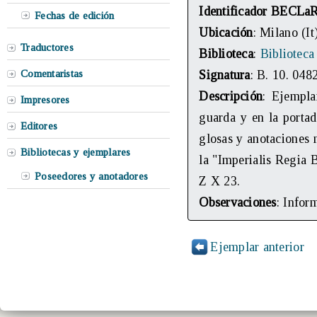
Identificador BECLa
Fechas de edición
Ubicación
: Milano (It
Traductores
Biblioteca
:
Biblioteca
Comentaristas
Signatura
: B. 10. 048
Descripción
: Ejempla
Impresores
guarda y en la portad
Editores
glosas y anotaciones m
Bibliotecas y ejemplares
la "Imperialis Regia B
Poseedores y anotadores
Z X 23.
Observaciones
: Infor
Ejemplar anterior