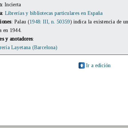
n
: Incierta
a
:
Librerías y bibliotecas particulares en España
iones
: Palau (
1948: III, n. 50359
) indica la existencia de 
a en 1944.
es y anotadores
:
rería Layetana (Barcelona)
Ir a edición