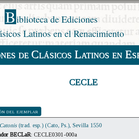
B
iblioteca de Ediciones
ásicos Latinos en el Renacimiento
ones de Clásicos Latinos en Es
CECLE
ón del ejemplar
 Catonis
(trad. esp.) (Cato, Ps.), Sevilla 1550
cador BECLaR
: CECLE0301-000a