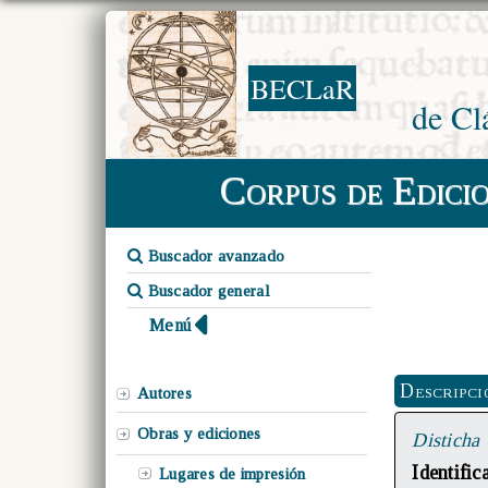
BECLaR
de Cl
Corpus de Edici
Buscador avanzado
Buscador general
Menú
Descripci
Autores
Obras y ediciones
Disticha
Identifi
Lugares de impresión