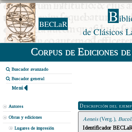
B
ibl
BECLaR
de Clásicos L
Corpus de Ediciones de
Buscador avanzado
Buscador general
Menú
Descripción del ejem
Autores
Obras y ediciones
Aeneis
(Verg.),
Bucol
Identificador BECLa
Lugares de impresión