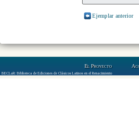
Ejemplar anterior
El Proyecto
Ac
BECLaR: Biblioteca de Ediciones de Clásicos Latinos en el Renacimiento