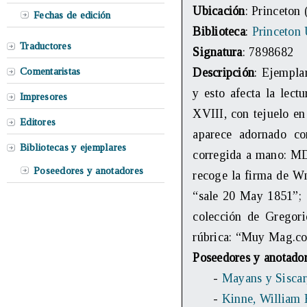
Ubicación
: Princeton
Fechas de edición
Biblioteca
:
Princeton 
Traductores
Signatura
: 7898682
Comentaristas
Descripción
: Ejempla
y esto afecta la lect
Impresores
XVIII, con tejuelo en 
Editores
aparece adornado co
Bibliotecas y ejemplares
corregida a mano: MD
Poseedores y anotadores
recoge la firma de Wm
“sale 20 May 1851”; 
colección de Gregori
rúbrica: “Muy Mag.co
Poseedores y anotado
-
Mayans y Siscar
-
Kinne, William 