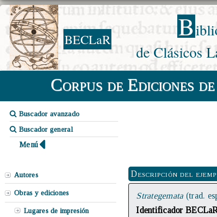
B
ibl
BECLaR
de Clásicos L
Corpus de Ediciones de
Buscador avanzado
Buscador general
Menú
Descripción del ejem
Autores
Obras y ediciones
Strategemata
(trad. e
Identificador BECLa
Lugares de impresión