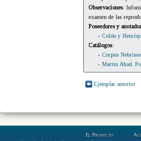
Observaciones
: Infor
examen de las reprodu
Poseedores y anotado
-
Colón y Henríq
Catálogos
:
-
Corpus Nebrisse
-
Martín Abad. Po
Ejemplar anterior
El Proyecto
Ac