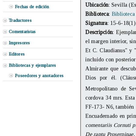
Ubicación
: Sevilla (E
Fechas de edición
Biblioteca
:
Biblioteca
Traductores
Signatura
: 15-6-18(1)
Comentaristas
Descripción
: Ejempla
el margen interior, si
Impresores
Et C. Claudianus" y 
Editores
incluido con posterio
Bibliotecas y ejemplares
Almirante que descubr
Poseedores y anotadores
Dios por él. (Cláu
Metropolitano de Se
cordova 34 mrs. Esta
FF-173- N6, también e
Encuadernado en prim
comentariis Cornuti 
De raptu Proserpinae