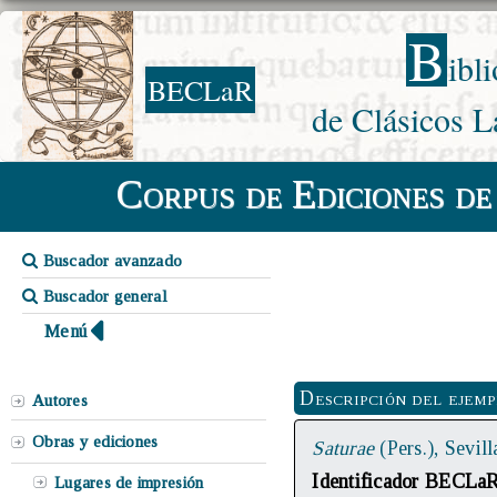
B
ibl
BECLaR
de Clásicos L
Corpus de Ediciones de
Buscador avanzado
Buscador general
Menú
Descripción del ejem
Autores
Obras y ediciones
Saturae
(Pers.), Sevil
Identificador BECLa
Lugares de impresión