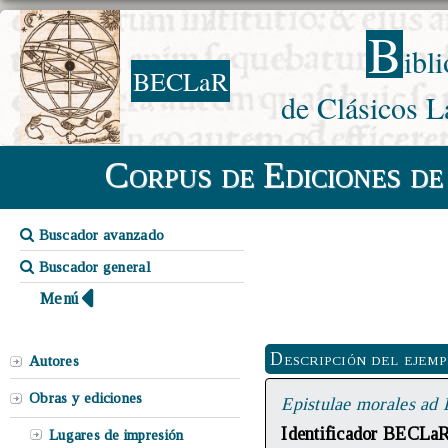
B
ibl
BECLaR
de Clásicos L
Corpus de Ediciones de
Buscador avanzado
Buscador general
Menú
Descripción del ejem
Autores
Obras y ediciones
Epistulae morales ad
Identificador BECLa
Lugares de impresión