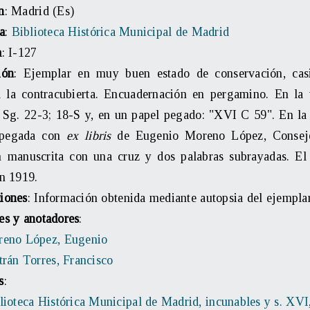
n
: Madrid (Es)
a
:
Biblioteca Histórica Municipal de Madrid
a
: I-127
ión
: Ejemplar en muy buen estado de conservación, casi
 la contracubierta. Encuadernación en pergamino. En la v
 Sg. 22-3; 18-S y, en un papel pegado: "XVI C 59". En la 
 pegada con
ex libris
de Eugenio Moreno López, Consejer
n manuscrita con una cruz y dos palabras subrayadas. E
en 1919.
iones
: Información obtenida mediante autopsia del ejemplar
es y anotadores
:
eno López, Eugenio
trán Torres, Francisco
s
:
lioteca Histórica Municipal de Madrid, incunables y s. XVI