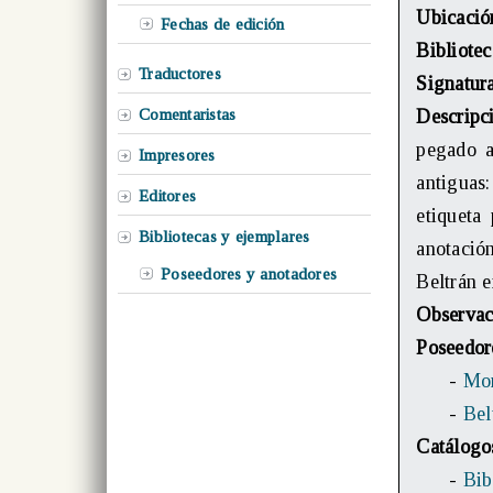
Ubicació
Fechas de edición
Bibliotec
Traductores
Signatur
Comentaristas
Descripc
pegado a
Impresores
antiguas:
Editores
etiqueta
Bibliotecas y ejemplares
anotació
Poseedores y anotadores
Beltrán 
Observac
Poseedor
-
Mor
-
Bel
Catálogo
-
Bib