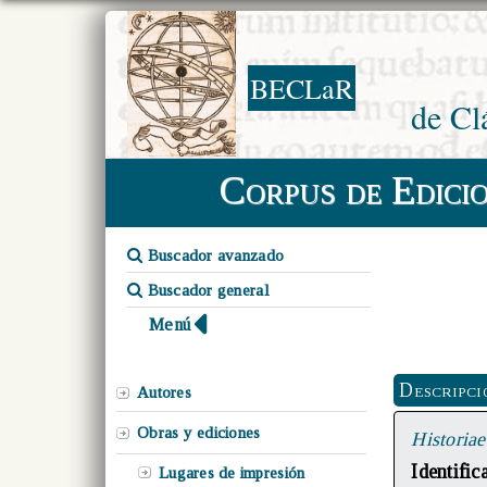
BECLaR
de Cl
Corpus de Edici
Buscador avanzado
Buscador general
Menú
Descripci
Autores
Obras y ediciones
Historia
Identifi
Lugares de impresión