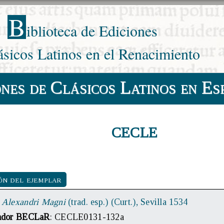
B
iblioteca de Ediciones
ásicos Latinos en el Renacimiento
ones de Clásicos Latinos en Es
CECLE
ón del ejemplar
e Alexandri Magni
(trad. esp.) (Curt.), Sevilla 1534
cador BECLaR
: CECLE0131-132a