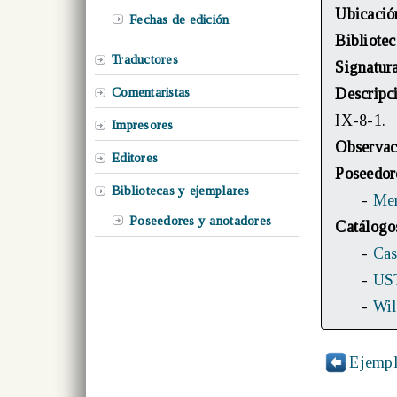
Ubicació
Fechas de edición
Bibliotec
Traductores
Signatur
Comentaristas
Descripc
IX-8-1.
Impresores
Observac
Editores
Poseedor
Bibliotecas y ejemplares
-
Men
Poseedores y anotadores
Catálogo
-
Cas
-
US
-
Wil
Ejempl