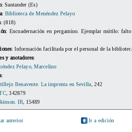
n
: Santander (Es)
a
:
Biblioteca de Menéndez Pelayo
a
: (818)
ión
: Encuadernación en pergamino. Ejemplar mútilo: falto
iones
: Información facilitada por el personal de la bibliotec
es y anotadores
:
éndez Pelayo, Marcelino
s
:
tillejo Benavente. La imprenta en Sevilla
, 242
TC
, 342879
kinson. IB
, 15489
ar anterior
Ir a edición