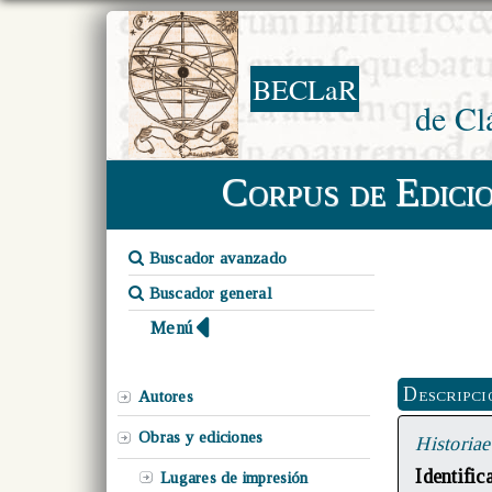
BECLaR
de Cl
Corpus de Edici
Buscador avanzado
Buscador general
Menú
Descripci
Autores
Obras y ediciones
Historia
Identifi
Lugares de impresión