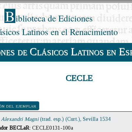
B
iblioteca de Ediciones
ásicos Latinos en el Renacimiento
ones de Clásicos Latinos en Es
CECLE
ón del ejemplar
e Alexandri Magni
(trad. esp.) (Curt.), Sevilla 1534
cador BECLaR
: CECLE0131-100a