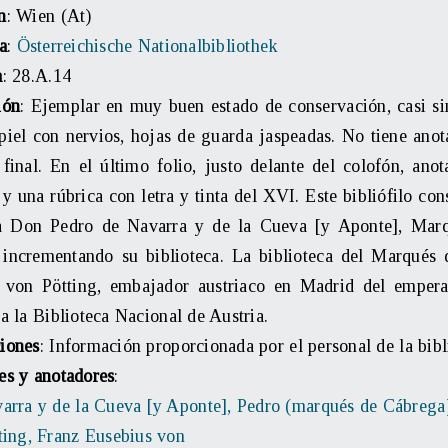
n
: Wien (At)
a
:
Österreichische Nationalbibliothek
a
: 28.A.14
ión
: Ejemplar en muy buen estado de conservación, casi s
iel con nervios, hojas de guarda jaspeadas. No tiene anot
 final. En el último folio, justo delante del colofón, ano
y una rúbrica con letra y tinta del XVI. Este bibliófilo co
a Don Pedro de Navarra y de la Cueva [y Aponte], Marq
 incrementando su biblioteca. La biblioteca del Marqué
 von Pötting, embajador austriaco en Madrid del empera
a la Biblioteca Nacional de Austria.
iones
: Información proporcionada por el personal de la bibl
es y anotadores
:
arra y de la Cueva [y Aponte], Pedro (marqués de Cábrega
ting, Franz Eusebius von