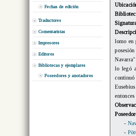
Ubicació
Fechas de edición
Bibliotec
Traductores
Signatur
Comentaristas
Descripc
lomo en p
Impresores
posesión
Editores
Navarra" 
Bibliotecas y ejemplares
lo legó 
Poseedores y anotadores
continuó
Eusebius
entonces 
Observac
Poseedor
-
Nav
-
Pöt