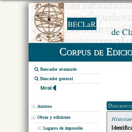
BECLaR
de Cl
Corpus de Edici
Buscador avanzado
Buscador general
Menú
Descripci
Autores
Obras y ediciones
Historia
Identifi
Lugares de impresión