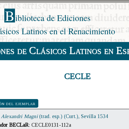
B
iblioteca de Ediciones
ásicos Latinos en el Renacimiento
ones de Clásicos Latinos en Es
CECLE
ón del ejemplar
e Alexandri Magni
(trad. esp.) (Curt.), Sevilla 1534
cador BECLaR
: CECLE0131-112a