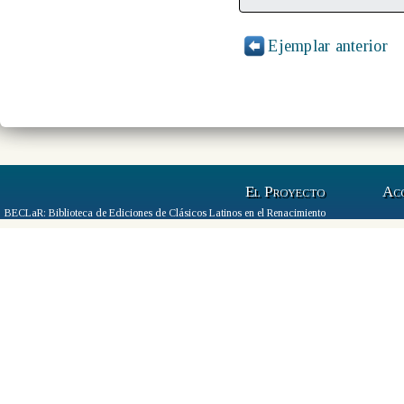
Ejemplar anterior
El Proyecto
Ac
BECLaR: Biblioteca de Ediciones de Clásicos Latinos en el Renacimiento