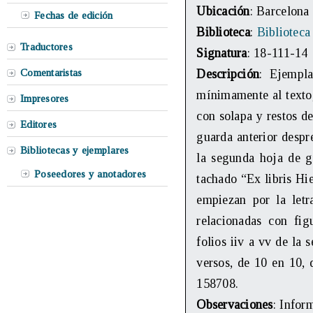
Ubicación
: Barcelona
Fechas de edición
Biblioteca
:
Biblioteca
Traductores
Signatura
: 18-111-14
Comentaristas
Descripción
: Ejempla
mínimamente al texto
Impresores
con solapa y restos d
Editores
guarda anterior despr
Bibliotecas y ejemplares
la segunda hoja de 
Poseedores y anotadores
tachado “Ex libris Hi
empiezan por la letr
relacionadas con figu
folios iiv a vv de la
versos, de 10 en 10, 
158708.
Observaciones
: Infor