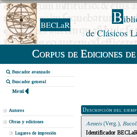
B
ibl
BECLaR
de Clásicos L
Corpus de Ediciones de
Buscador avanzado
Buscador general
Menú
Descripción del ejem
Autores
Obras y ediciones
Aeneis
(Verg.),
Bucol
Identificador BECLa
Lugares de impresión