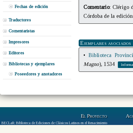
Fechas de edición
Comentario
: Clérigo 
Córdoba de la edición
Traductores
Comentaristas
Impresores
Ejemplares asociados
Editores
•
Biblioteca Provin
Magno
), 1534
Bibliotecas y ejemplares
Poseedores y anotadores
El Proyecto
Ac
BECLaR: Biblioteca de Ediciones de Clásicos Latinos en el Renacimiento