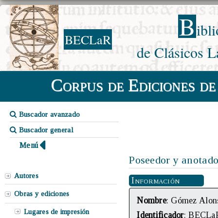
B
ibl
BECLaR
de Clásicos L
Corpus de Ediciones de
Buscador avanzado
Buscador general
Menú
Poseedor y anotado
Autores
Información
Obras y ediciones
Nombre
: Gómez Alon
Lugares de impresión
Identificador
: BECLa