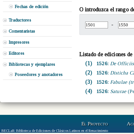
Fechas de edición
O introduzca el rango d
Traductores
-
Comentaristas
Impresores
Editores
Listado de ediciones de
(1)
1526:
De Officii
Bibliotecas y ejemplares
(2)
1526:
Disticha C
Poseedores y anotadores
(3)
1526:
Fabulae (tr
(4)
1526:
Saturae
(Pe
El Proyecto
Ac
BECLaR: Biblioteca de Ediciones de Clásicos Latinos en el Renacimiento