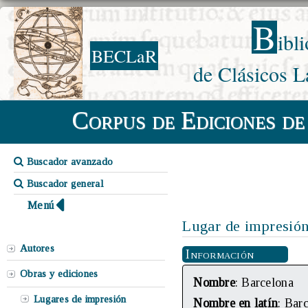
B
ibl
BECLaR
de Clásicos L
Corpus de Ediciones de
Buscador avanzado
Buscador general
Menú
Lugar de impresió
Autores
Información
Obras y ediciones
Nombre
: Barcelona
Lugares de impresión
Nombre en latín
: Bar