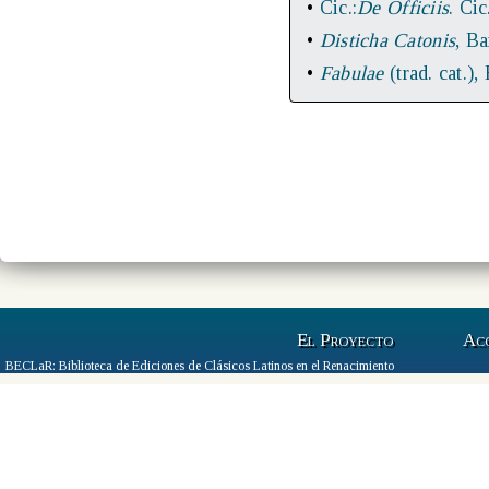
•
Cic.:
De Officiis
. Cic
•
Disticha Catonis
, B
•
Fabulae
(trad. cat.),
El Proyecto
Ac
BECLaR: Biblioteca de Ediciones de Clásicos Latinos en el Renacimiento