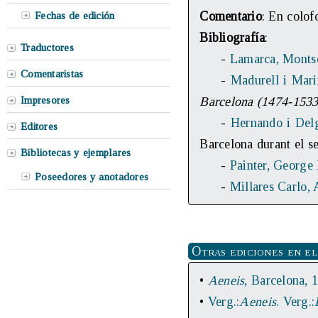
Comentario
: En colof
Fechas de edición
Bibliografía
:
Traductores
-
Lamarca, Montse
Comentaristas
-
Madurell i Mar
Impresores
Barcelona (1474-1533
-
Hernando i Del
Editores
Barcelona durant el s
Bibliotecas y ejemplares
-
Painter, George
Poseedores y anotadores
-
Millares Carlo, 
Otras ediciones en el
•
Aeneis
, Barcelona, 
•
Verg.:
Aeneis
. Verg.: