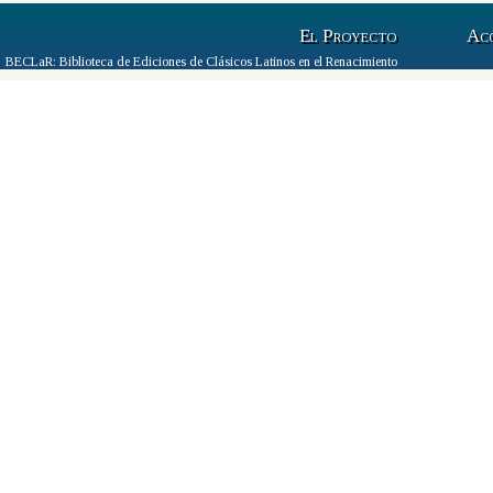
El Proyecto
Ac
BECLaR: Biblioteca de Ediciones de Clásicos Latinos en el Renacimiento