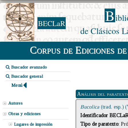
B
ibl
BECLaR
de Clásicos L
Corpus de Ediciones de
Buscador avanzado
Buscador general
Menú
Análisis del paratext
Autores
Bucolica
(trad. esp.)
Obras y ediciones
Identificador BECLa
Tipo de paratexto
: Pr
Lugares de impresión