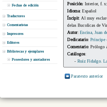
Posición
: Interior, f. 
Fechas de edición
Idioma
: Español
Traductores
Íncipit
: Al muy esclar
Comentaristas
delas Bucolicas de Vir
Autor
:
Encina, Juan d
Impresores
Dedicatario
:
Príncipe
Editores
Comentario
: Prólogo 
Bibliotecas y ejemplares
Catálogos
:
Poseedores y anotadores
-
Ruiz Fidalgo. L
Paratexto anterior