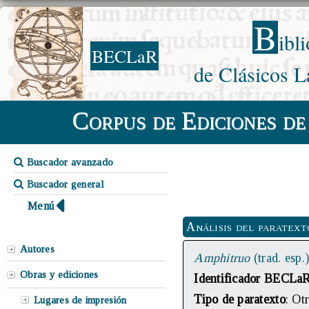
B
ibl
BECLaR
de Clásicos L
Corpus de Ediciones de
Buscador avanzado
Buscador general
Menú
Análisis del paratext
Autores
Amphitruo
(trad. esp.
Obras y ediciones
Identificador BECLa
Tipo de paratexto
: Ot
Lugares de impresión