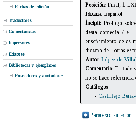
Posición
: Final, f. L
Fechas de edición
Idioma
: Español
Traductores
Íncipit
: Prologo sobre
Comentaristas
desta comedia / el ||
enseñamiento delos m
Impresores
diezmo de || otras esc
Editores
Autor
:
López de Villa
Bibliotecas y ejemplares
Comentario
: Tratado 
Poseedores y anotadores
no se hace referencia 
Catálogos
:
-
Castillejo Benav
Paratexto anterior