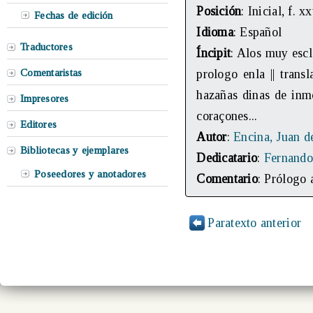
Posición
: Inicial, f. x
Fechas de edición
Idioma
: Español
Traductores
Íncipit
: Alos muy escl
Comentaristas
prologo enla || trans
hazañas dinas de inmo
Impresores
coraçones...
Editores
Autor
:
Encina, Juan d
Bibliotecas y ejemplares
Dedicatario
:
Fernando
Poseedores y anotadores
Comentario
: Prólogo 
Paratexto anterior