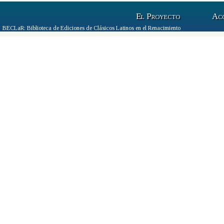
El Proyecto
Ac
BECLaR: Biblioteca de Ediciones de Clásicos Latinos en el Renacimiento