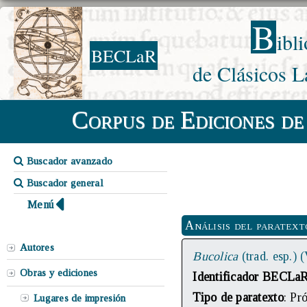
B
ibl
BECLaR
de Clásicos L
Corpus de Ediciones de
Buscador avanzado
Buscador general
Menú
Análisis del paratext
Autores
Bucolica
(trad. esp.) 
Obras y ediciones
Identificador BECLa
Tipo de paratexto
: Pr
Lugares de impresión