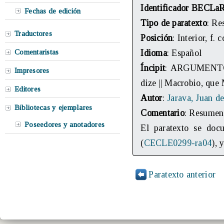
Identificador BECLa
Fechas de edición
Tipo de paratexto
: Re
Traductores
Posición
: Interior, f. 
Comentaristas
Idioma
: Español
Íncipit
: ARGUMENTO 
Impresores
dize || Macrobio, que 
Editores
Autor
:
Jarava, Juan d
Bibliotecas y ejemplares
Comentario
: Resumen
Poseedores y anotadores
El paratexto se doc
(
CECLE0299-ra04
), 
Paratexto anterior