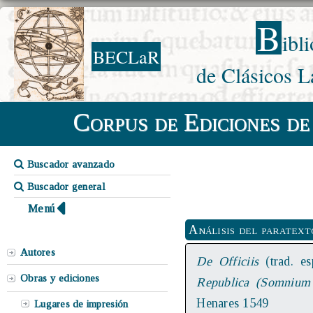
B
ibl
BECLaR
de Clásicos L
Corpus de Ediciones de
Buscador avanzado
Buscador general
Menú
Análisis del paratext
Autores
De Officiis
(trad. es
Obras y ediciones
Republica (Somnium 
Henares 1549
Lugares de impresión