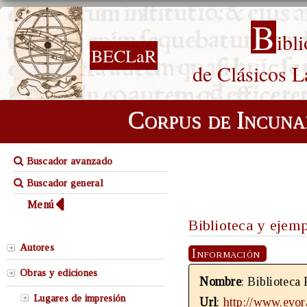
B
ibl
BECLaR
de Clásicos L
Corpus de Incuna
Buscador avanzado
Buscador general
Menú
Biblioteca y ejem
Autores
Información
Obras y ediciones
Nombre
: Biblioteca
Lugares de impresión
Url
:
http://www.evora