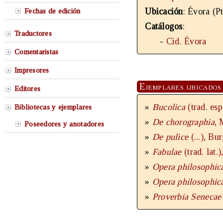
Ubicación
: Évora (Pt
Fechas de edición
Catálogos
:
Traductores
-
Cid. Évora
Comentaristas
Impresores
Ejemplares ubicados 
Editores
»
Bucolica
(trad. es
Bibliotecas y ejemplares
»
De chorographia
, 
Poseedores y anotadores
»
De pulice
(...), Bu
»
Fabulae
(trad. lat
»
Opera philosophi
»
Opera philosophi
»
Proverbia Seneca