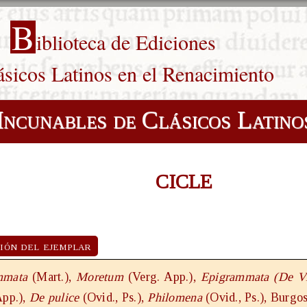
B
iblioteca de Ediciones
ásicos Latinos en el Renacimiento
Incunables de Clásicos Latino
CICLE
ión del ejemplar
mmata
(Mart.),
Moretum
(Verg. App.),
Epigrammata (De Vi
App.),
De pulice
(Ovid., Ps.),
Philomena
(Ovid., Ps.), Burgo