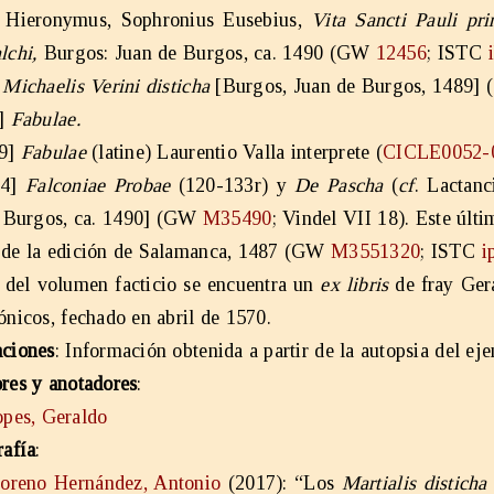
] Hieronymus, Sophronius Eusebius,
Vita Sancti Pauli pr
lchi,
Burgos: Juan de Burgos, ca. 1490 (GW
12456
; ISTC
]
Michaelis Verini disticha
[Burgos, Juan de Burgos, 1489
1]
Fabulae.
19]
Fabulae
(latine) Laurentio Valla interprete (
CICLE0052-
34]
Falconiae Probae
(120-133r) y
De Pascha
(
cf
. Lactanc
 Burgos, ca. 1490] (GW
M35490
; Vindel VII 18). Este últ
de la edición de Salamanca, 1487 (GW
M3551320
; ISTC
i
l del volumen facticio se encuentra un
ex libris
de fray Gera
ónicos, fechado en abril de 1570.
ciones
: Información obtenida a partir de la autopsia del eje
res y anotadores
:
pes, Geraldo
rafía
:
oreno Hernández, Antonio
(2017): “Los
Martialis disticha