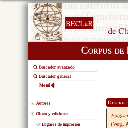
BECLaR
de Cl
Corpus de 
Buscador avanzado
Buscador general
Menú
Descripc
Autores
Obras y ediciones
Epigra
(Verg. 
Lugares de impresión