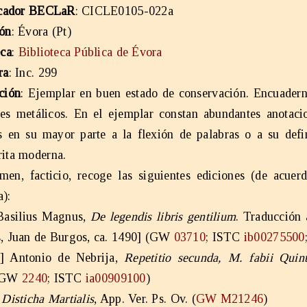
icador BECLaR
: CICLE0105-022a
ón
: Évora (Pt)
eca
:
Biblioteca Pública de Évora
ra
: Inc. 299
ción
: Ejemplar en buen estado de conservación. Encuaderna
res metálicos. En el ejemplar constan abundantes anotaci
as en su mayor parte a la flexión de palabras o a su defi
ita moderna.
men, facticio, recoge las siguientes ediciones (de acuerd
):
Basilius Magnus,
De legendis libris gentilium
. Traducción 
, Juan de Burgos, ca. 1490] (GW
03710
; ISTC
ib00275500
6] Antonio de Nebrija,
Repetitio secunda, M. fabii Quinti
(GW
2240
; ISTC
ia00909100
)
]
Disticha Martialis
, App. Ver. Ps. Ov. (
GW M21246
)