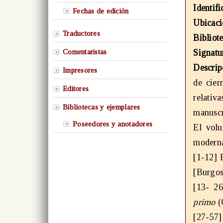
Identif
Fechas de edición
Ubicaci
Traductores
Bibliot
Comentaristas
Signatu
Descrip
Impresores
de cier
Editores
relativ
Bibliotecas y ejemplares
manuscr
Poseedores y anotadores
El volu
moderna
[1-12] 
[Burgos
[13- 2
primo
[27-57