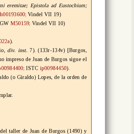
imi eremitae; Epistola ad Eustochium;
ih00193600
; Vindel VII 19)
] (GW
M50159
; Vindel VII 10)
022a
).
io,
div. inst.
7). (133r-134v)
[Burgos,
imo impreso de Juan de Burgos sigue el
p00984400
; ISTC
ip00984450
).
ldo (o Giraldo) Lopes, de la orden de
mplar.
del taller de Juan de Burgos (1490) y