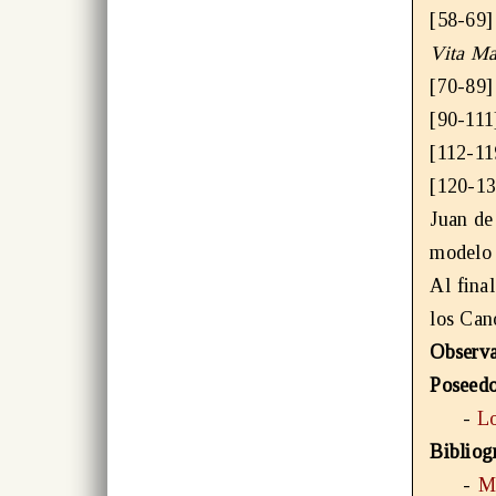
[58-69
Vita Ma
[70-89
[90-11
[112-1
[120-1
Juan de
modelo 
Al fina
los Can
Observa
Poseedo
-
Lo
Bibliog
-
M