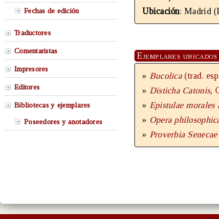
Ubicación
: Madrid (
Fechas de edición
Traductores
Comentaristas
Ejemplares ubicados 
Impresores
»
Bucolica
(trad. es
Editores
»
Disticha Catonis
, 
»
Epistulae morales
Bibliotecas y ejemplares
»
Opera philosophi
Poseedores y anotadores
»
Proverbia Seneca