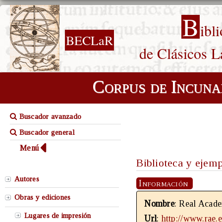
B
ibl
BECLaR
de Clásicos L
Corpus de Incuna
Buscador avanzado
Buscador general
Menú
Biblioteca y ejem
Autores
Información
Obras y ediciones
Nombre
: Real Acade
Lugares de impresión
Url
:
http://www.rae.e