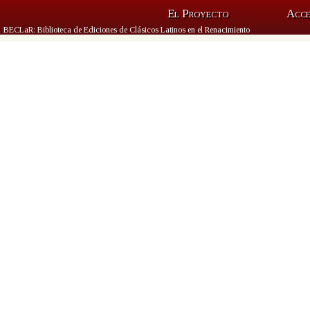
El Proyecto
Acc
BECLaR: Biblioteca de Ediciones de Clásicos Latinos en el Renacimiento