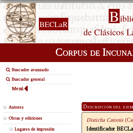
B
ibl
BECLaR
de Clásicos L
Corpus de Incuna
Buscador avanzado
Buscador general
Menú
Descripción del eje
Autores
Obras y ediciones
Disticha Catonis
(Cat
Identificador BECL
Lugares de impresión