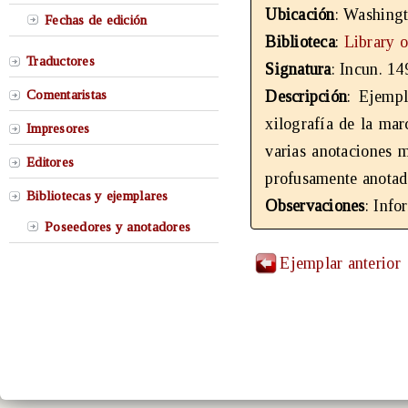
Ubicación
: Washing
Fechas de edición
Biblioteca
:
Library 
Traductores
Signatura
: Incun. 14
Comentaristas
Descripción
: Ejempl
xilografía de la mar
Impresores
varias anotaciones m
Editores
profusamente anotada
Bibliotecas y ejemplares
Observaciones
: Info
Poseedores y anotadores
Ejemplar anterior