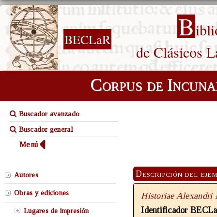
B
ibl
BECLaR
de Clásicos L
Corpus de Incuna
Buscador avanzado
Buscador general
Menú
Descripción del eje
Autores
Obras y ediciones
Historiae Alexandri
Identificador BECL
Lugares de impresión