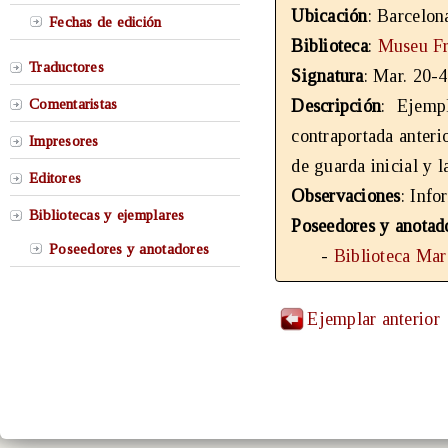
Ubicación
: Barcelon
Fechas de edición
Biblioteca
:
Museu Fr
Traductores
Signatura
: Mar. 20-4
Comentaristas
Descripción
: Ejemp
contraportada anterio
Impresores
de guarda inicial y l
Editores
Observaciones
: Info
Bibliotecas y ejemplares
Poseedores y anotad
Poseedores y anotadores
-
Biblioteca Mar
Ejemplar anterior