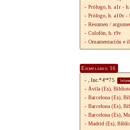
-
Prólogo, h. a1r - h
-
Prólogo, h. a10v - 
-
Resumen / argume
-
Colofón, h. t9v
-
Ornamentación e ilu
Ejemplares: 16
-
, Inc.*4º*75
-
Ávila (Es), Bibliot
-
Barcelona (Es), Bi
-
Barcelona (Es), Bi
-
Barcelona (Es), M
-
Madrid (Es), Bibli