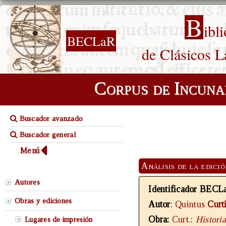
B
ibl
BECLaR
de Clásicos L
Corpus de Incuna
Buscador avanzado
Buscador general
Menú
Análisis de la edici
Autores
Identificador BECL
Obras y ediciones
Autor
:
Quintus
Curt
Obra:
Curt.
:
Histori
Lugares de impresión