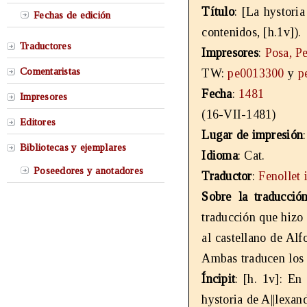
Título
: [La hystori
Fechas de edición
contenidos, [h.1v]).
Traductores
Impresores
:
Posa, P
Comentaristas
TW:
pe0013300
y
p
Fecha
:
1481
Impresores
(16-VII-1481)
Editores
Lugar de impresión
Bibliotecas y ejemplares
Idioma
: Cat.
Poseedores y anotadores
Traductor
:
Fenollet 
Sobre la traducció
traducción que hizo
al castellano de Al
Ambas traducen los 
Íncipit
: [h. 1v]: En
hystoria de A||lexan