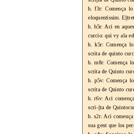
h. f3r: Comença lo 
eloquentissim. E||tre
h. h5r: Aci en aques
curcio: qui vy ala ed
h. k5r: Comença lo 
scrita de quinto curc
h. m8r: Comença lo 
scrita de Quinto curc
h. p5v: Comença lo 
scrita de Quinto curc
h. r6v: Aci comença
scri-||ta de Quintocu
h. s2r: Aci comença 
sua gent que los per