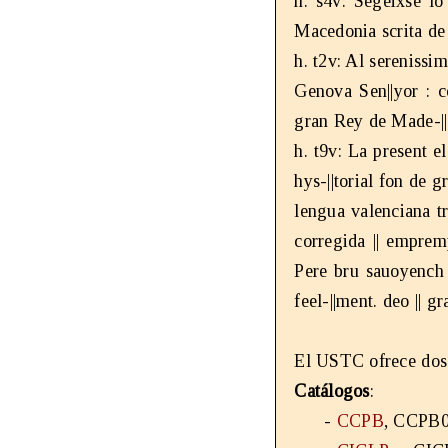
h. s4v: Segeixse lo 
Macedonia scrita de
h. t2v: Al serenissi
Genova Sen||yor : 
gran Rey de Made-||
h. t9v: La present e
hys-||torial fon de g
lengua valenciana tra
corregida || empremp
Pere bru sauoyench c
feel-||ment. deo || gr
El USTC ofrece dos 
Catálogos
:
-
CCPB
, CCPB