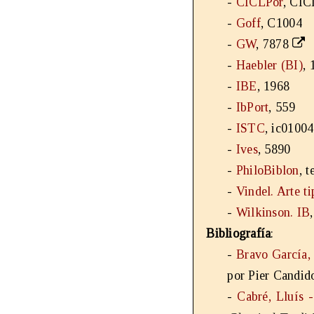
-
CICLPor
, CI
-
Goff
, C1004
-
GW
, 7878
-
Haebler (BI)
, 
-
IBE
, 1968
-
IbPort
, 559
-
ISTC
, ic0100
-
Ives
, 5890
-
PhiloBiblon
, 
-
Vindel. Arte t
-
Wilkinson. IB
Bibliografía
:
-
Bravo García,
por Pier Candid
-
Cabré, Lluís -