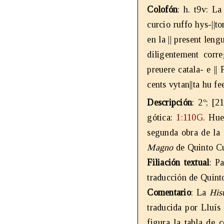
Colofón
: h. t9v: L
curcio ruffo hys-||to
en la || present leng
diligentement corre
preuere catala- e ||
cents vytan||ta hu fee
Descripción
: 2º; [2
gótica:
1:110G
. Hue
segunda obra de la 
Magno
de Quinto Cu
Filiación textual
: P
traducción de Quint
Comentario
: La
Hist
traducida por Lluís 
figura la tabla de 