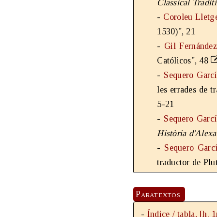
Classical Tradit
-
Coroleu Lletge
1530)", 21
-
Gil Fernández
Católicos", 48
-
Sequero Garcí
les errades de t
5-21
-
Sequero Garcí
Història d'Alex
-
Sequero Garc
traductor de Plu
Paratextos
-
Índice / tabla, [h. 1