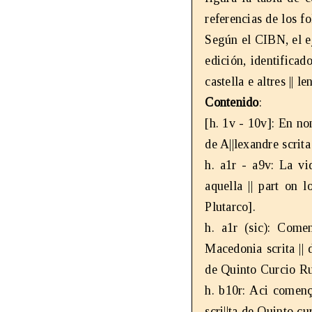
referencias de los 
Según el CIBN, el e
edición, identificado
castella e altres || 
Contenido
:
[h. 1v - 10v]: En nom
de A||lexandre scrit
h. a1r - a9v: La vi
aquella || part on l
Plutarco].
h. a1r (sic): Come
Macedonia scrita || 
de Quinto Curcio Ru
h. b10r: Aci començ
scri||ta de Quinto cu