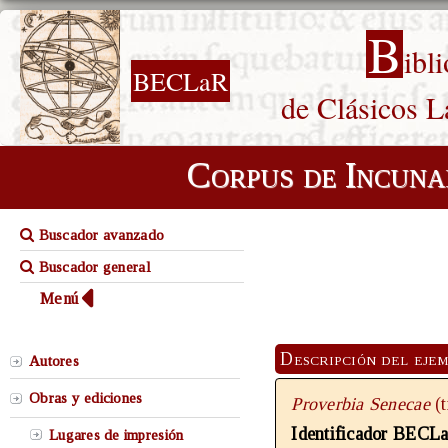
B
ibl
BECLaR
de Clásicos L
Corpus de Incuna
Buscador avanzado
Buscador general
Menú
Descripción del eje
Autores
Obras y ediciones
Proverbia Senecae
(
Identificador BECL
Lugares de impresión