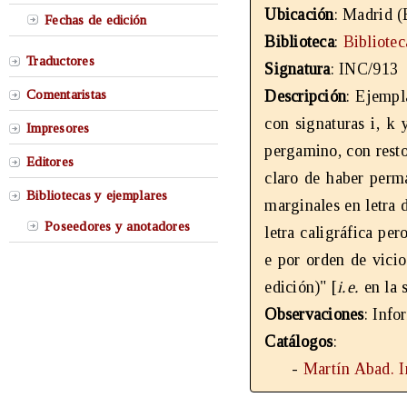
Ubicación
: Madrid (
Fechas de edición
Biblioteca
:
Bibliote
Traductores
Signatura
: INC/913
Comentaristas
Descripción
: Ejempl
con signaturas i, k 
Impresores
pergamino, con resto
Editores
claro de haber perm
Bibliotecas y ejemplares
marginales en letra 
Poseedores y anotadores
letra caligráfica pe
e por orden de vicio
edición)" [
i.e.
en la 
Observaciones
: Info
Catálogos
:
-
Martín Abad. 