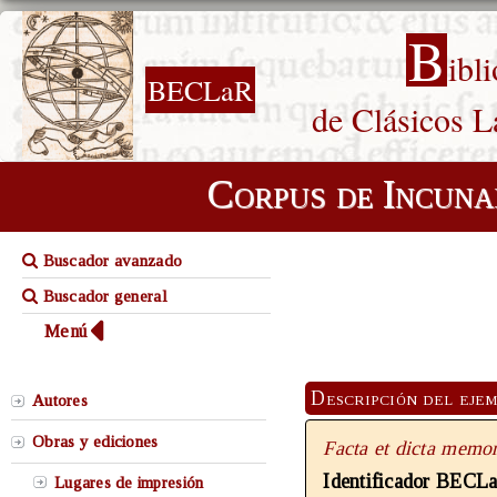
B
ibl
BECLaR
de Clásicos L
Corpus de Incuna
Buscador avanzado
Buscador general
Menú
Descripción del eje
Autores
Obras y ediciones
Facta et dicta memor
Identificador BECL
Lugares de impresión