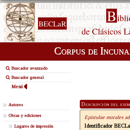
B
ibl
BECLaR
de Clásicos L
Corpus de Incuna
Buscador avanzado
Buscador general
Menú
Descripción del eje
Autores
Obras y ediciones
Epistulae morales a
Identificador BECL
Lugares de impresión