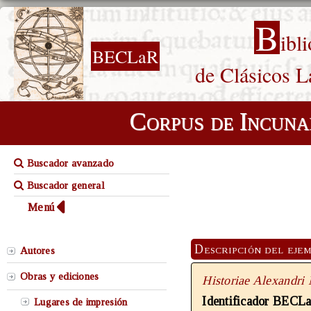
B
ibl
BECLaR
de Clásicos L
Corpus de Incuna
Buscador avanzado
Buscador general
Menú
Descripción del eje
Autores
Obras y ediciones
Historiae Alexandri
Identificador BECL
Lugares de impresión