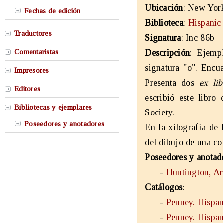
Ubicación
: New Yor
Fechas de edición
Biblioteca
:
Hispanic
Traductores
Signatura
: Inc 86b
Comentaristas
Descripción
: Ejempl
signatura "o". Encu
Impresores
Presenta dos
ex lib
Editores
escribió este libro
Bibliotecas y ejemplares
Society.
Poseedores y anotadores
En la xilografía de
del dibujo de una co
Poseedores y anotad
-
Huntington, Ar
Catálogos
:
-
Penney. Hispan
-
Penney. Hispan