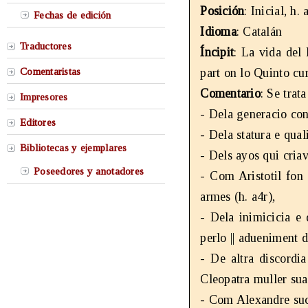
Posición
: Inicial, h.
Fechas de edición
Idioma
: Catalán
Traductores
Íncipit
: La vida del 
Comentaristas
part on lo Quinto cur
Comentario
: Se trat
Impresores
- Dela generacio con
Editores
- Dela statura e qual
Bibliotecas y ejemplares
- Dels ayos qui cria
Poseedores y anotadores
- Com Aristotil fon 
armes (h. a4r),
- Dela inimicicia e 
perlo || adueniment 
- De altra discordia
Cleopatra muller sua
- Com Alexandre succ