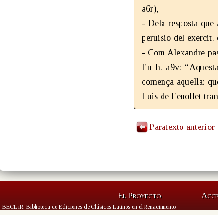
a6r),
- Dela resposta que 
peruisio del exercit.
- Com Alexandre pasa 
En h. a9v: “Aquesta
comença aquella: quel
Luis de Fenollet tran
Paratexto anterior
El Proyecto
Acc
BECLaR: Biblioteca de Ediciones de Clásicos Latinos en el Renacimiento