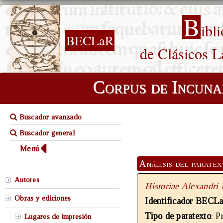
B
ibl
BECLaR
de Clásicos L
Corpus de Incuna
Buscador avanzado
Buscador general
Menú
Análisis del parate
Autores
Historiae Alexandri
Obras y ediciones
Identificador BECL
Tipo de paratexto
: P
Lugares de impresión