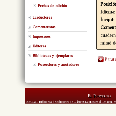
Posició
Fechas de edición
Idioma
Traductores
Íncipit
:
Comentaristas
Coment
cuadern
Impresores
mitad d
Editores
Bibliotecas y ejemplares
Parat
Poseedores y anotadores
El Proyecto
BECLaR: Biblioteca de Ediciones de Clásicos Latinos en el Renacimien