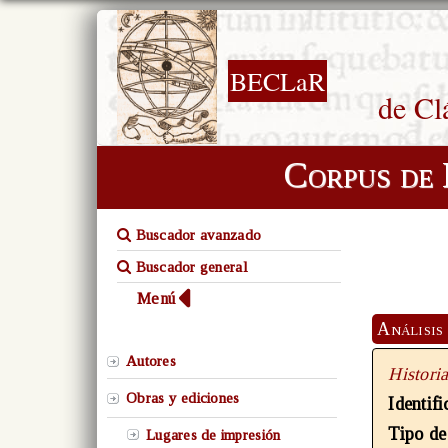
BECLaR
de Cl
Corpus de 
Buscador avanzado
Buscador general
Menú
Análisis
Autores
Histori
Obras y ediciones
Identif
Tipo de
Lugares de impresión