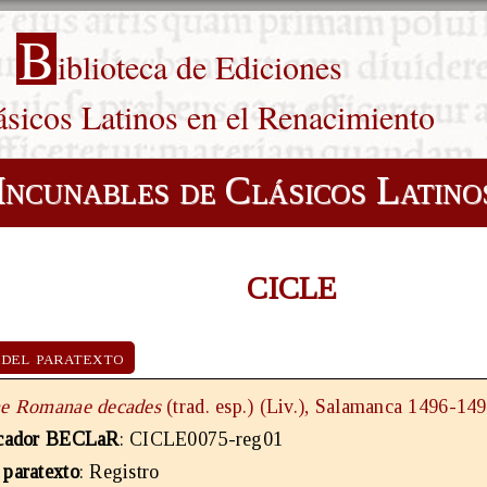
B
iblioteca de Ediciones
ásicos Latinos en el Renacimiento
Incunables de Clásicos Latino
CICLE
 del paratexto
ae Romanae decades
(trad. esp.) (Liv.), Salamanca 1496-14
icador BECLaR
: CICLE0075-reg01
 paratexto
: Registro