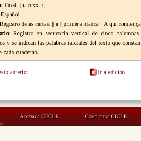
n
: Final, [h. ccxxi r]
: Español
 Registro delas cartas. || a || primera blanca || A qui comiença |
ario
: Registro en secuencia vertical de cinco columnas
os y se indican las palabras iniciales del texto que constan
e cada cuaderno.
exto anterior
Ir a edición
Acceso a CECLE
Cómo citar CICLE
to