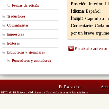
Posición
: Interior, f. 
Fechas de edición
Idioma
: Español
Traductores
Íncipit
: Capitulo .ii
Comentaristas
Comentario
: Cada u
por un breve argume
Impresores
Editores
Paratexto anterior
Bibliotecas y ejemplares
Poseedores y anotadores
El Proyecto
Acc
BECLaR: Biblioteca de Ediciones de Clásicos Latinos en el Renacimiento