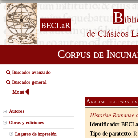
B
ibl
BECLaR
de Clásicos L
Corpus de Incuna
Buscador avanzado
Buscador general
Menú
Análisis del parate
Autores
Historiae Romanae 
Obras y ediciones
Identificador BECL
Tipo de paratexto
: 
Lugares de impresión