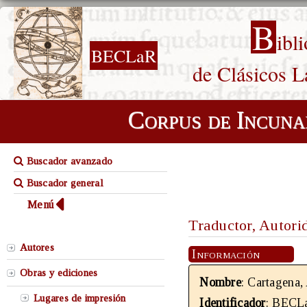
B
ibl
BECLaR
de Clásicos L
Corpus de Incuna
Buscador avanzado
Buscador general
Menú
Traductor, Autori
Autores
Información
Obras y ediciones
Nombre
: Cartagena,
Lugares de impresión
Identificador
: BECL