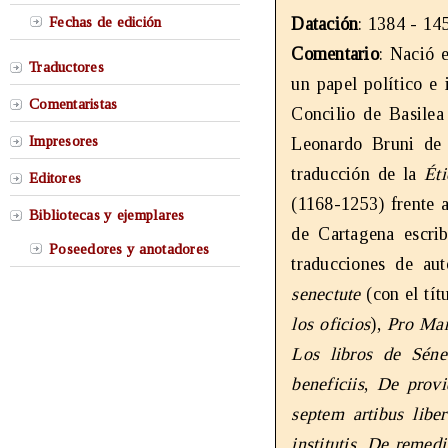
Fechas de edición
Datación
: 1384 - 14
Comentario
: Nació 
Traductores
un papel político e 
Comentaristas
Concilio de Basilea
Impresores
Leonardo Bruni de 
traducción de la
Ét
Editores
(1168-1253) frente 
Bibliotecas y ejemplares
de Cartagena escrib
Poseedores y anotadores
traducciones de au
senectute
(con el tít
los oficios
),
Pro Mar
Los libros de Séne
beneficiis
,
De provi
septem artibus liber
institutis
,
De remedii