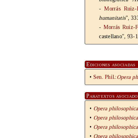
-
Morrás Ruiz-
humanitatis
", 3
-
Morrás Ruiz-F
castellano", 93-
Ediciones asociadas
•
Sen. Phil.:
Opera ph
Paratextos asociado
•
Opera philosophic
•
Opera philosophic
•
Opera philosophic
•
Opera philosophic