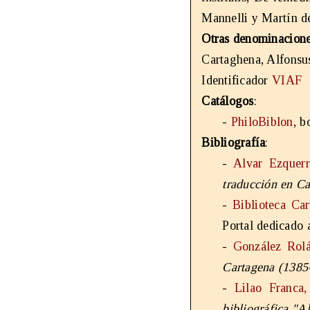
Mannelli y Martín d
Otras denominacion
Cartaghena, Alfonsu
Identificador
VIAF
Catálogos
:
-
PhiloBiblon
, 
Bibliografía
:
-
Alvar Ezquerr
traducción en Ca
-
Biblioteca Ca
Portal dedicado 
-
González Rolá
Cartagena (1385
-
Lilao Franca
bibliográfica "A