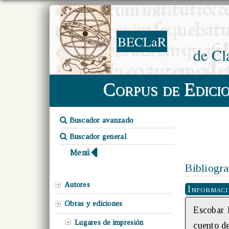
BECLaR
de Cl
Corpus de Edici
Buscador avanzado
Buscador general
Menú
Bibliogra
Autores
Informac
Obras y ediciones
Escobar 
Lugares de impresión
cuento d