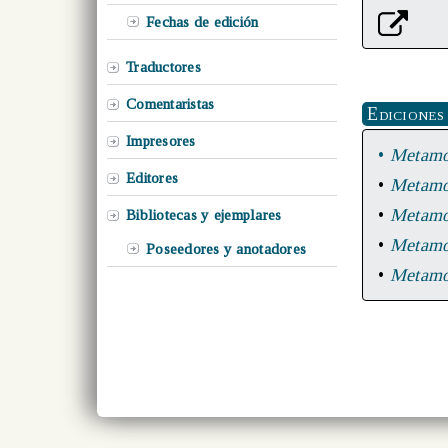
Fechas de edición
Traductores
Comentaristas
Ediciones
Impresores
•
Metamor
Editores
•
Metamor
•
Metamor
Bibliotecas y ejemplares
•
Metamor
Poseedores y anotadores
•
Metamor