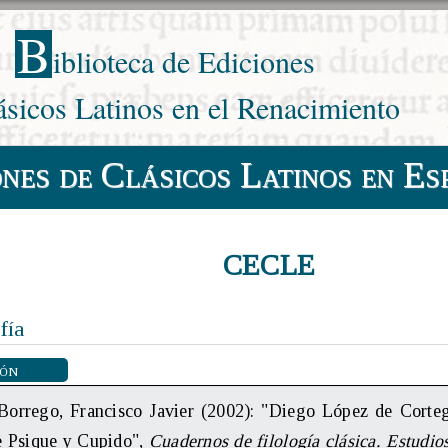
B
iblioteca de Ediciones
ásicos Latinos en el Renacimiento
ones de Clásicos Latinos en Es
CECLE
fía
ión
Borrego, Francisco Javier (2002): "Diego López de Corteg
e Psique y Cupido",
Cuadernos de filología clásica. Estudios