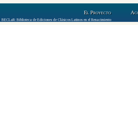
El Proyecto
Ac
BECLaR: Biblioteca de Ediciones de Clásicos Latinos en el Renacimiento