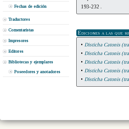
193-232 .
Fechas de edición
Traductores
Comentaristas
Ediciones a las que r
Impresores
•
Disticha Catonis (tra
Editores
•
Disticha Catonis (tra
•
Disticha Catonis (tra
Bibliotecas y ejemplares
•
Disticha Catonis (tra
Poseedores y anotadores
•
Disticha Catonis (tra