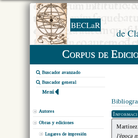
BECLaR
de Cl
Corpus de Edici
Buscador avanzado
Buscador general
Menú
Bibliogra
Autores
Informac
Obras y ediciones
Martíne
Lugares de impresión
l'època m