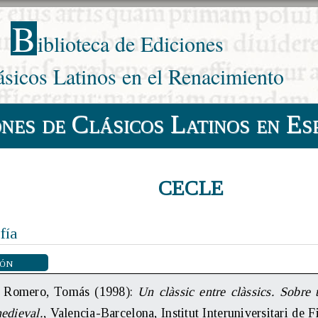
B
iblioteca de Ediciones
ásicos Latinos en el Renacimiento
ones de Clásicos Latinos en Es
CECLE
fía
ión
z Romero, Tomás (1998):
Un clàssic entre clàssics. Sobre
edieval.
, Valencia-Barcelona, Institut Interuniversitari de 