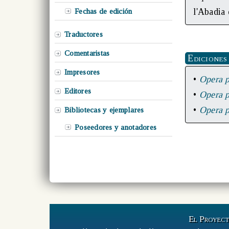
l'Abadia
Fechas de edición
Traductores
Comentaristas
Ediciones
Impresores
•
Opera p
Editores
•
Opera p
•
Opera p
Bibliotecas y ejemplares
Poseedores y anotadores
El Proyec