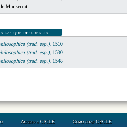
 de Monserrat.
 a las que referencia
hilosophica (trad. esp.)
, 1510
hilosophica (trad. esp.)
, 1530
hilosophica (trad. esp.)
, 1548
to
Acceso a CICLE
Cómo citar CECLE