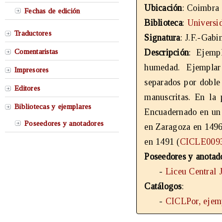
Ubicación
: Coimbra 
Fechas de edición
Biblioteca
:
Universi
Traductores
Signatura
: J.F.-Gabi
Comentaristas
Descripción
: Ejemp
humedad. Ejemplar 
Impresores
separados por dobl
Editores
manuscritas. En la 
Bibliotecas y ejemplares
Encuadernado en un 
Poseedores y anotadores
en Zaragoza en 1496
en 1491 (
CICLE009
Poseedores y anotad
-
Liceu Central 
Catálogos
:
-
CICLPor, ejem