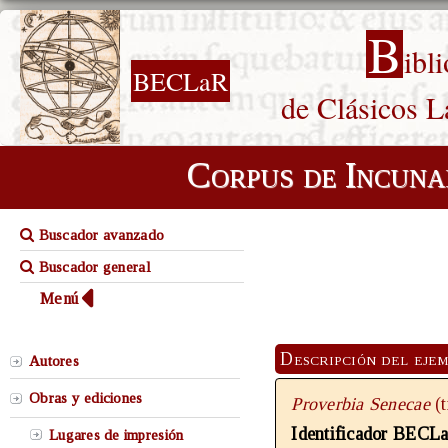
B
ibl
BECLaR
de Clásicos L
Corpus de Incuna
Buscador avanzado
Buscador general
Menú
Descripción del eje
Autores
Obras y ediciones
Proverbia Senecae
(
Identificador BECL
Lugares de impresión