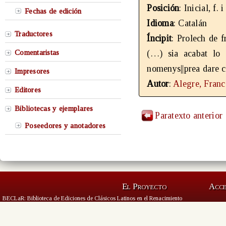
Posición
: Inicial, f. i
Fechas de edición
Idioma
: Catalán
Traductores
Íncipit
: Prolech de f
Comentaristas
(…) sia acabat lo 
nomenys||prea dare c
Impresores
Autor
:
Alegre, Franc
Editores
Bibliotecas y ejemplares
Paratexto anterior
Poseedores y anotadores
El Proyecto
Acc
BECLaR: Biblioteca de Ediciones de Clásicos Latinos en el Renacimiento