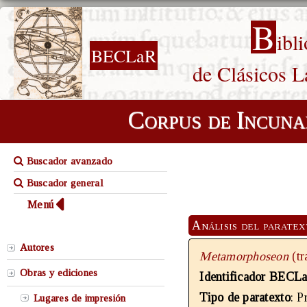
B
ibl
BECLaR
de Clásicos L
Corpus de Incuna
Buscador avanzado
Buscador general
Menú
Análisis del parate
Autores
Metamorphoseon
(t
Obras y ediciones
Identificador BECL
Tipo de paratexto
: P
Lugares de impresión