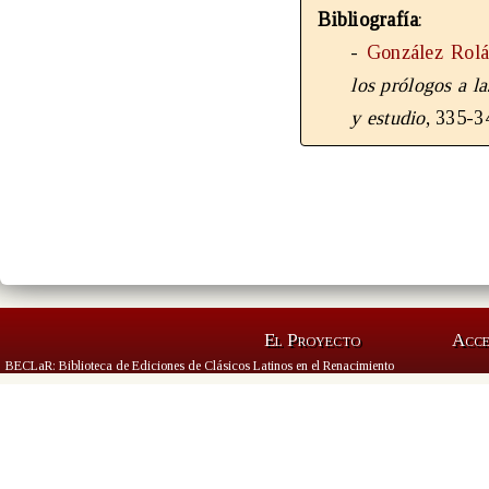
Bibliografía
:
-
González Rolá
los prólogos a la
y estudio
, 335-3
El Proyecto
Acc
BECLaR: Biblioteca de Ediciones de Clásicos Latinos en el Renacimiento