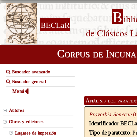
B
ibl
BECLaR
de Clásicos L
Corpus de Incuna
Buscador avanzado
Buscador general
Menú
Análisis del parate
Autores
Proverbia Senecae
(
Obras y ediciones
Identificador BECL
Tipo de paratexto
: P
Lugares de impresión