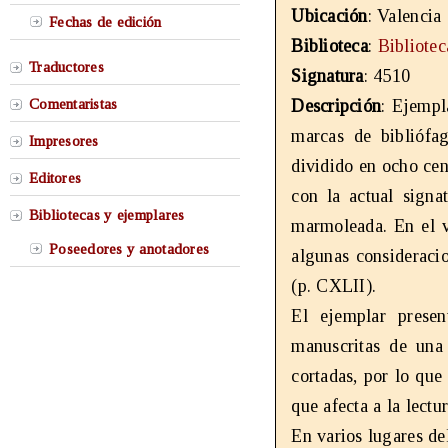
Ubicación
: Valencia
Fechas de edición
Biblioteca
:
Bibliote
Traductores
Signatura
: 4510
Comentaristas
Descripción
: Ejempl
marcas de bibliófa
Impresores
dividido en ocho ce
Editores
con la actual signa
Bibliotecas y ejemplares
marmoleada. En el v
Poseedores y anotadores
algunas consideracio
(p. CXLII).
El ejemplar presen
manuscritas de un
cortadas, por lo que
que afecta a la lectu
En varios lugares de