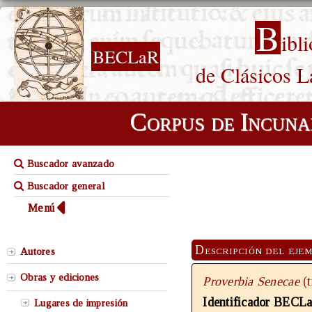
B
ibl
BECLaR
de Clásicos L
Corpus de Incuna
Buscador avanzado
Buscador general
Menú
Descripción del eje
Autores
Obras y ediciones
Proverbia Senecae
(
Identificador BECL
Lugares de impresión