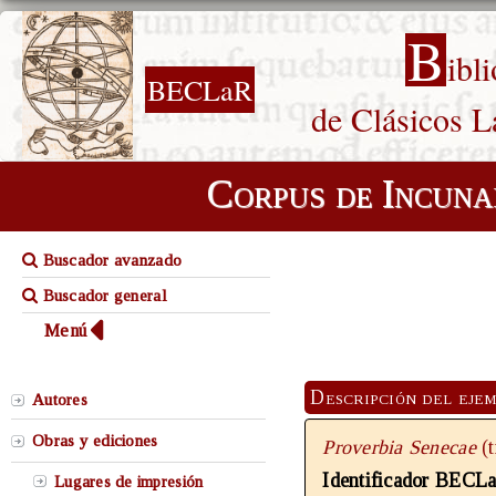
B
ibl
BECLaR
de Clásicos L
Corpus de Incuna
Buscador avanzado
Buscador general
Menú
Descripción del eje
Autores
Obras y ediciones
Proverbia Senecae
(
Identificador BECL
Lugares de impresión