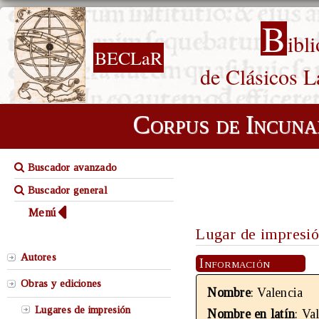
B
ibl
BECLaR
de Clásicos L
Corpus de Incuna
Buscador avanzado
Buscador general
Menú
Lugar de impresi
Autores
Información
Obras y ediciones
Nombre
: Valencia
Lugares de impresión
Nombre en latín
: Va