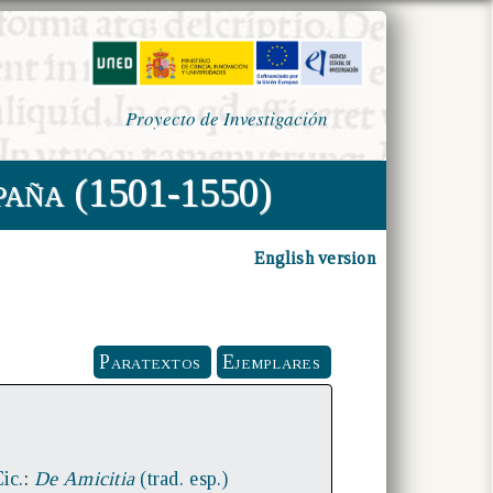
Proyecto de Investigación
paña (1501-1550)
English version
Paratextos
Ejemplares
ic.
:
De Amicitia
(trad. esp.)