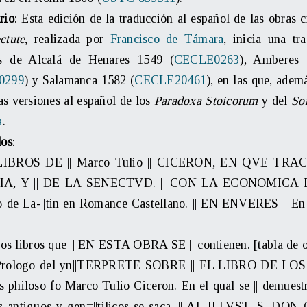
rio
: Esta edición de la traducción al español de las obras 
ctute
, realizada por
Francisco de Támara
, inicia una tr
es de Alcalá de Henares 1549 (
CECLE0263
), Amberes 
0299
) y Salamanca 1582 (
CECLE20461
), en las que, adem
as versiones al español de los
Paradoxa Stoicorum
y del
So
a
.
dos
:
 LIBROS DE || Marco Tulio || CICERON, EN QVE TRAC
IA, Y || DE LA SENECTVD. || CON LA ECONOMICA D
o de La-||tin en Romance Castellano. || EN ENVERES || En 
]
Los libros que || EN ESTA OBRA SE || contienen. [tabla de 
 Prologo del yn||TERPRETE SOBRE || EL LIBRO DE LOS OF
 philoso||fo Marco Tulio Ciceron. En el qual se || demuestra 
os antiguos y gen=||tilicos se saca. || AL ILLVST. S.