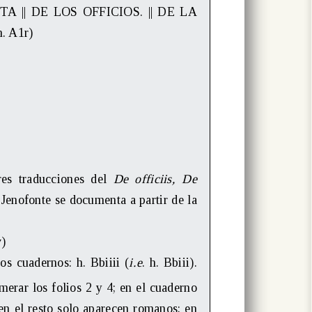
TA || DE LOS OFFICIOS. || DE LA
. A1r)
res traducciones del
De officiis, De
Jenofonte se documenta a partir de la
v)
los cuadernos: h. Bbiiii (
i.e
. h. Bbiii).
erar los folios 2 y 4; en el cuaderno
n el resto solo aparecen romanos; en