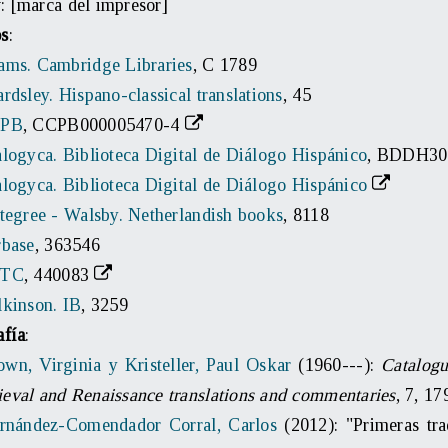
 [marca del impresor]
os
:
ms. Cambridge Libraries
, C 1789
rdsley. Hispano-classical translations
, 45
PB
, CCPB000005470-4
logyca. Biblioteca Digital de Diálogo Hispánico
, BDDH3
logyca. Biblioteca Digital de Diálogo Hispánico
tegree - Walsby. Netherlandish books
, 8118
rbase
, 363546
TC
, 440083
lkinson. IB
, 3259
afía
:
own, Virginia y Kristeller, Paul Oskar
(1960---):
Catalogu
eval and Renaissance translations and commentaries
, 7, 1
rnández-Comendador Corral, Carlos
(2012): "Primeras tr