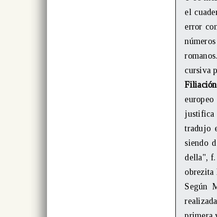
el cuade
error co
números
romanos.
cursiva 
Filiación
europeo 
justific
tradujo 
siendo d
della", 
obrezita
Según M
realizad
primera 