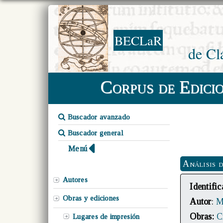
BECLaR
de Cl
Corpus de Edici
Buscador avanzado
Buscador general
Menú
Análisis d
Autores
Identif
Obras y ediciones
Autor
:
M
Obras:
C
Lugares de impresión