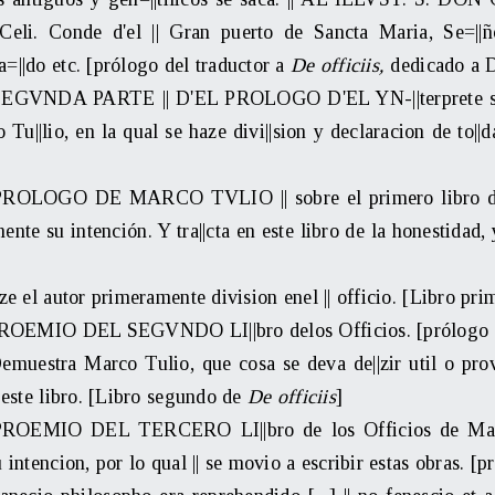
eli. Conde d'el || Gran puerto de Sancta Maria, Se=||ñ
=||do etc. [prólogo del traductor a
De officiis,
dedicado a D
SEGVNDA PARTE || D'EL PROLOGO D'EL YN-||terprete sobre
Tu||lio, en la qual se haze divi||sion y declaracion de to||
PROLOGO DE MARCO TVLIO || sobre el primero libro delo
nte su intención. Y tra||cta en este libro de la honestidad, 
ze el autor primeramente division enel || officio. [Libro pr
PROEMIO DEL SEGVNDO LI||bro delos Officios. [prólogo 
Demuestra Marco Tulio, que cosa se deva de||zir util o pro
n este libro. [Libro segundo de
De officiis
]
 PROEMIO DEL TERCERO LI||bro de los Officios de Marco
 intencion, por lo qual || se movio a escribir estas obras. [p