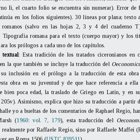
rno Ii, el cuarto folio se encuentra sin numerar). Error de f
ntinúa en los folios siguientes). 30 líneas por plana; texto
 romanos (salvo en las hojas 2, 3 y 4 del cuaderno T
 Tipografía romana para el texto (cuerpo mayor) y los tit
para los prólogos a cada uno de los capítulos.
 textual
: Esta tradición de los tratados ciceronianos en 
en la que también se incluye la traducción del
Oeconomic
a su inclusión en el prólogo a la traducción de esta ob
esta obra en su juventud y de que hace referencia a ell
e bien poca edad, la traslado de Griego en Latin, y en 
f. 205v). Asimismo, explica que hizo su traducción a partir
 halle yo a bueltas de los comentarios de Raphael Regio, ha
arsh
(
1960: vol. 7, 179
), esta traducción del
Oeconom
a realmente por Raffaele Regio, sino por Raffaele Maffei (R
vez en Roma 1506 (
USTC 839511
).