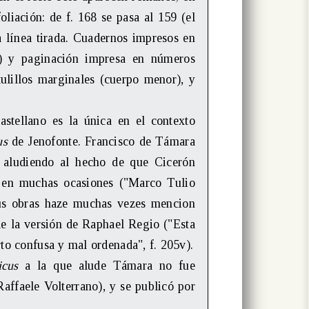
oliación: de f. 168 se pasa al 159 (el
 a línea tirada. Cuadernos impresos en
) y paginación impresa en números
ulillos marginales (cuerpo menor), y
castellano es la única en el contexto
us
de Jenofonte. Francisco de Támara
ra aludiendo al hecho de que Cicerón
a en muchas ocasiones ("Marco Tulio
sus obras haze muchas vezes mencion
 de la versión de Raphael Regio ("Esta
rto confusa y mal ordenada", f. 205v).
icus
a la que alude Támara no fue
affaele Volterrano), y se publicó por