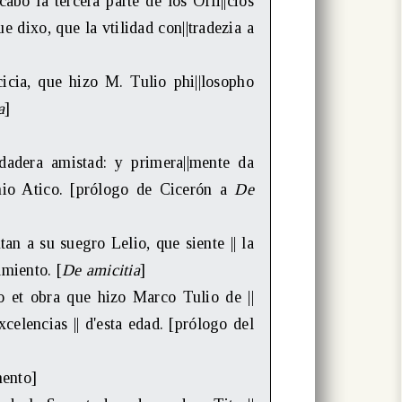
cabo la tercera parte de los Offi||cios
 dixo, que la vtilidad con||tradezia a
a, que hizo M. Tulio phi||losopho
a
]
era amistad: y primera||mente da
|nio Atico. [prólogo de Cicerón a
De
an a su suegro Lelio, que siente || la
amiento. [
De amicitia
]
t obra que hizo Marco Tulio de ||
celencias || d'esta edad. [prólogo del
mento]