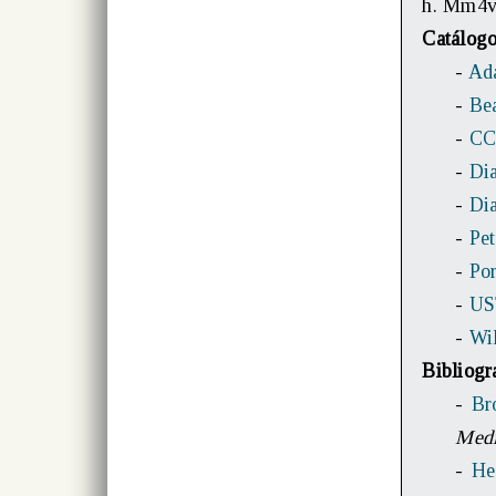
h. Mm4v:
Catálog
-
Ada
-
Bea
-
CC
-
Dia
-
Dia
-
Pet
-
Po
-
US
-
Wi
Bibliogr
-
Br
Medi
-
He