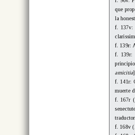
f. 96v: P
que prop
la hones
f. 137v
clarissi
f. 139r:
f. 139r
principi
amicitia
]
f. 141r:
muerte d
f. 167r (
senectut
traducto
f. 168v (