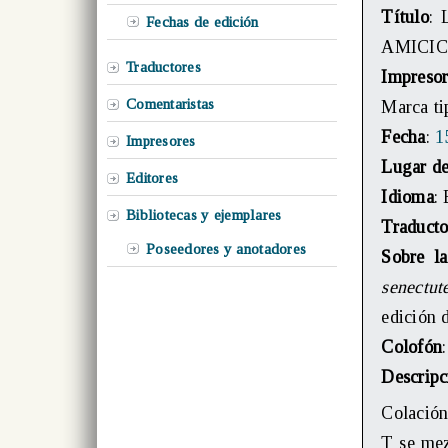
Título
: 
Fechas de edición
AMICICIA
Traductores
Impreso
Comentaristas
Marca ti
Fecha
:
1
Impresores
Lugar de
Editores
Idioma
: 
Bibliotecas y ejemplares
Traducto
Poseedores y anotadores
Sobre la
senectut
edición 
Colofón
Descripc
Colación
T se mez