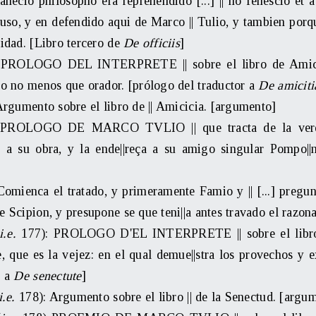
anecio philosopho era reprehendido [...] || no fenescio et a
uso, y en defendido aqui de Marco || Tulio, y tambien porque
tidad. [Libro tercero de
De officiis
]
: PROLOGO DEL INTERPRETE || sobre el libro de Amicici
mo no menos que orador. [prólogo del traductor a
De amiciti
 Argumento sobre el libro de || Amicicia. [argumento]
: PROLOGO DE MARCO TVLIO || que tracta de la verdad
o a su obra, y la ende||reça a su amigo singular Pompo|
 Comienca el tratado, y primeramente Famio y || [...] pregunt
e Scipion, y presupone se que teni||a antes travado el razon
i.e.
177): PROLOGO D'EL INTERPRETE || sobre el libro e
e, que es la vejez: en el qual demue||stra los provechos y ex
r a
De senectute
]
i.e.
178): Argumento sobre el libro || de la Senectud. [argu