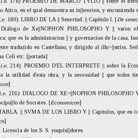
(
i.e.
178) PROEMIO DE MARCO TVLIO || sobre el libro de 
 Atico, en el qual demuestra su in||tencion, y encomienda 
i.e.
180): LIBRO DE LA || Senectud. || Capitulo I. [
De senec
: Diálogo de Xe||NOPHON PHILOSOPHO Y || varon eloqu
: que es la administracion || y governacion de la casa, fami
te traduzido en Castellano, y dirigido al illu=||striss. S
a Celi etc. [portada]
(
i.e.
214): PROEMIO D'EL INTERPRETE || sobre la Econom
a la utilidad d'esta obra, y la necessidad || que todos tie
con
]
i.e.
216): DIALOGO DE XE=||NOPHON PHILOSOPHO VARO
scipu||lo de Socrates. [
Economicon
]
 TABLA. || SVMA DE LOS LIBRO Y || Capitulos, que en toda 
os]
Licencia de los S. S. ynquisi||dores.