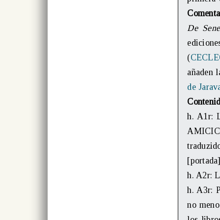
Comenta
De Sene
edicion
(
CECLE
añaden l
de Jarav
Conteni
h. A1r:
AMICIC
traduzid
[portada
h. A2r: 
h. A3r:
no menos
los libr