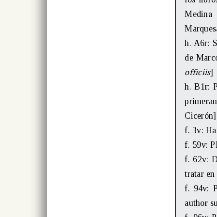
Medina C
Marquesa
h. A6r: 
de Marco 
officiis
]
h. B1r: 
primerame
Cicerón]
f. 3v: Ha
f. 59v: 
f. 62v: 
tratar e
f. 94v:
author su