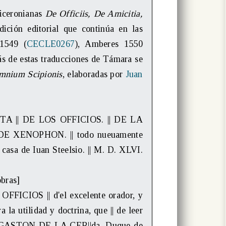
ciceronianas
De Officiis, De Amicitia,
adición editorial que continúa en las
1549 (
CECLE0267
), Amberes 1550
ás de estas traducciones de Támara se
mnium Scipionis
, elaboradas por
Juan
TA || DE LOS OFFICIOS. || DE LA
E XENOPHON. || todo nueuamente
casa de Iuan Steelsio. || M. D. XLVI.
obras]
FICIOS || d'el excelente orador, y
la utilidad y doctrina, que || de leer
 DON GASTON DE LA CER||da, Duque de