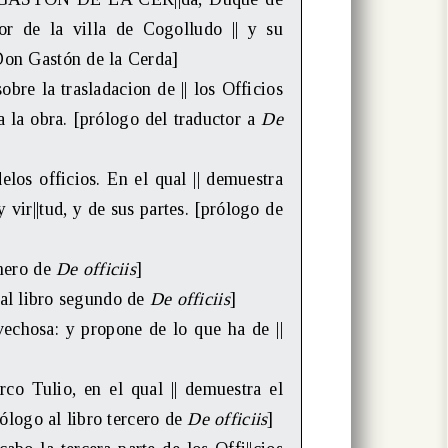
or de la villa de Cogolludo || y su
on Gastón de la Cerda]
 la trasladacion de || los Officios
da la obra. [prólogo del traductor a
De
s officios. En el qual || demuestra
y vir||tud, y de sus partes. [prólogo de
imero de
De officiis
]
al libro segundo de
De officiis
]
vechosa: y propone de lo que ha de ||
 Tulio, en el qual || demuestra el
rólogo al libro tercero de
De officiis
]