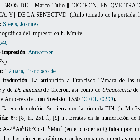
LIBROS DE || Marco Tulio || CICERON, EN QVE TRAC
, Y || DE LA SENECTVD. (título tomado de la portada, h
r
:
Steels, Joannes
pográfica del impresor en h. Mm4v.
546
 impresión
:
Antwerpen
Esp.
r
:
Támara, Francisco de
 traducción
: La atribución a Francisco Támara de las t
e
y de
De amicitia
de Cicerón, así como de
Oeconomica
de 
de Amberes de Juan Steelsio, 1550 (
CECLE0299
).
: Carece de colofón. Se cierra con la fórmula FIN. (h. Mm3
ión
: 8º; [8] h., 251 f., [9] h.. Erratas en la numeración de 
8
8
6
8
4
: A-Z
Aa
Bb
Cc-Ll
Mm
(en el cuaderno Q faltan por num
clan los números arábigos con los romanos, mientras que e