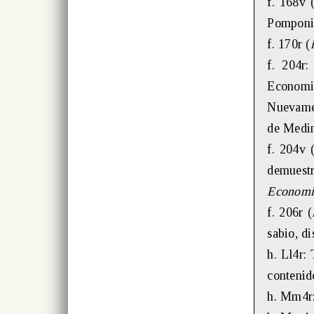
f. 168v 
Pomponio
f. 170r (
f. 204r
Economica
Nuevamen
de Medin
f. 204v 
demuestr
Economi
f. 206r (
sabio, di
h. Ll4r:
contenid
h. Mm4r: 