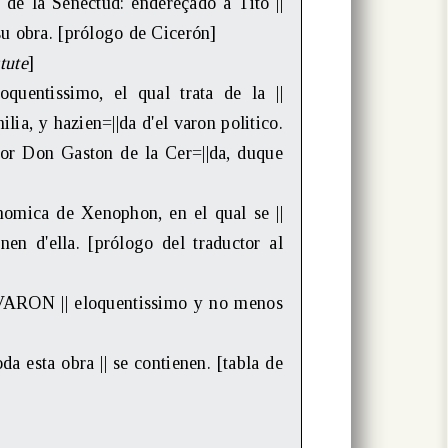
la Senectud: endereçado a Tito ||
su obra. [prólogo de Cicerón]
tute
]
entissimo, el qual trata de la ||
lia, y hazien=||da d'el varon politico.
eñor Don Gaston de la Cer=||da, duque
ica de Xenophon, en el qual se ||
nen d'ella. [prólogo del traductor al
N || eloquentissimo y no menos
esta obra || se contienen. [tabla de