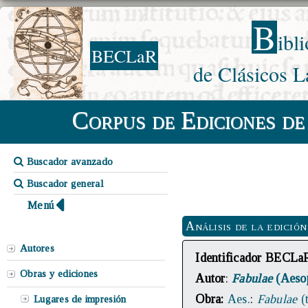
B
ibl
BECLaR
de Clásicos L
Corpus de Ediciones de
Buscador avanzado
Buscador general
Menú
Análisis de la edición
Autores
Identificador BECLa
Obras y ediciones
Autor
:
Fabulae
(Aeso
Obra:
Aes.
:
Fabulae
(
Lugares de impresión