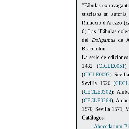
"Fábulas extravagant
suscitaba su autoría
Rinuccio d'Arezzo (
c
6) Las "Fábulas colec
del
Doligamus
de Ad
Bracciolini.
La serie de ediciones
1482 (
CICLE0051
)
(
CICLE0097
); Sevill
Sevilla 1526 (
CECL
(
CECLE0302
); Ambe
(
CECLE0264
); Ambe
1570; Sevilla 1571; 
Catálogos
:
-
Abecedarium Bi