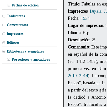
Título
: Fabulas en es
Fechas de edición
Impresores
:
[Ayala, J
Traductores
Fecha
:
1534
Comentaristas
Lugar de impresión
:
Idioma
: Esp.
Impresores
Descripción
: 2º.
Editores
Comentario
: Este im
Bibliotecas y ejemplares
en español de la com
Poseedores y anotadores
(
ca.
1412-1482), médi
primera vez en Ulm
2010
,
2014
). La comp
Esopo", basada en la
a partir del texto gr
la dedicó a Antonio
Esopo", traducidas a