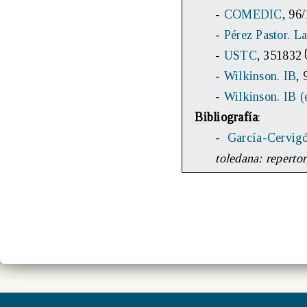
-
COMEDIC
, 96
-
Pérez Pastor. L
-
USTC
, 351832
-
Wilkinson. IB
, 
-
Wilkinson. IB (
Bibliografía
:
-
García-Cervig
toledana: reperto